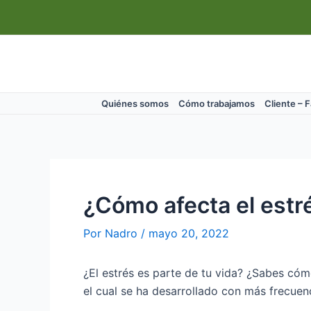
Ir
Navegación
al
de
contenido
entradas
Quiénes somos
Cómo trabajamos
Cliente – 
¿Cómo afecta el estr
Por
Nadro
/
mayo 20, 2022
¿El estrés es parte de tu vida? ¿Sabes cóm
el cual se ha desarrollado con más frecuen