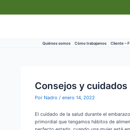
Ir
Navegación
al
de
contenido
entradas
Quiénes somos
Cómo trabajamos
Cliente – 
Consejos y cuidados
Por
Nadro
/
enero 14, 2022
El cuidado de la salud durante el
embaraz
primordial que tengamos hábitos de alimen
perfecto estado, cuando una mujer está e