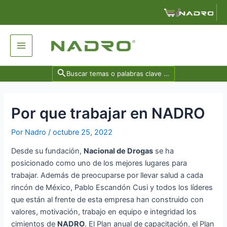
Ir
Navegación
al
de
contenido
entradas
Main
Menu
Search
for:
Por que trabajar en NADRO
Por
Nadro
/
octubre 25, 2022
Desde su fundación,
Nacional de Drogas
se ha
posicionado como uno de los mejores lugares para
trabajar. Además de preocuparse por llevar salud a cada
rincón de México, Pablo Escandón Cusi y todos los líderes
que están al frente de esta empresa han construido con
valores, motivación, trabajo en equipo e integridad los
cimientos de
NADRO
. El Plan anual de capacitación, el Plan