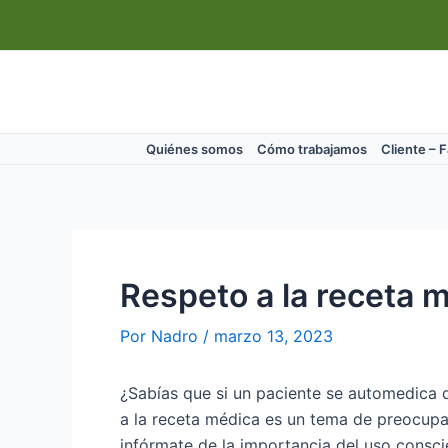
Ir
Navegación
al
de
contenido
entradas
Quiénes somos
Cómo trabajamos
Cliente – 
Respeto a la receta m
Por
Nadro
/
marzo 13, 2023
¿Sabías que si un paciente se automedica d
a la receta médica es un tema de preocupa
infórmate de la importancia del uso consc