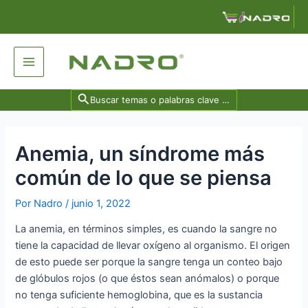
Ir
Navegación
al
de
contenido
entradas
Main
Menu
Search
for:
Anemia, un síndrome más
común de lo que se piensa
Por
Nadro
/
junio 1, 2022
La anemia, en términos simples, es cuando la sangre no
tiene la capacidad de llevar oxígeno al organismo. El origen
de esto puede ser porque la sangre tenga un conteo bajo
de glóbulos rojos (o que éstos sean anómalos) o porque
no tenga suficiente hemoglobina, que es la sustancia