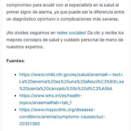
compromiso para acudir con el especialista en la salud al
primer signo de alarma, ya que puede ser la diferencia entre
un diagnóstico oportuno o complicaciones más severas.
¡No olvides seguirnos en
redes sociales
! Da clic y recibe los
mejores consejos de salud y cuidado personal de mano de
nuestros expertos.
Fuentes
:
https://www.nhlbi.nih.gov/es/salud/anemia#:~:text=
La%20anemia%20es%20una%20afecci%C3%B3n,se
%20sienta%20cansado%20o%20d%C3%A9bil.
https://www.who.int/es/health-
topics/anaemia#tab=tab_1
https://www.mayoclinic.org/diseases-
conditions/anemia/symptoms-causes/syc-
20351360