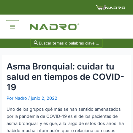
Ir
Navegación
al
de
contenido
entradas
Main
Menu
Search
for:
Asma Bronquial: cuidar tu
salud en tiempos de COVID-
19
Por
Nadro
/
junio 2, 2022
Uno de los grupos qué más se han sentido amenazados
por la pandemia de COVID-19 es el de los pacientes de
asma bronquial, y es que, a lo largo de estos dos años, ha
habido mucha información que lo relaciona con casos