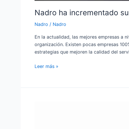
Nadro ha incrementado su 
Nadro
/
Nadro
En la actualidad, las mejores empresas a n
organización. Existen pocas empresas 10
estrategias que mejoren la calidad del ser
Leer más »
NADRO:
Una
empresa
mexicana