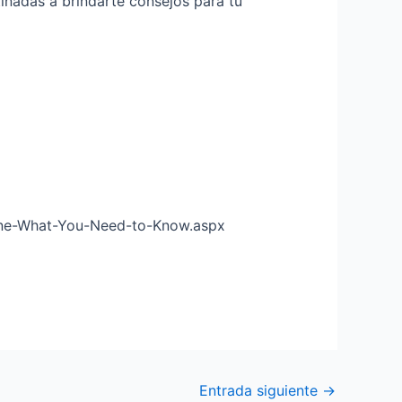
stinadas a brindarte consejos para tu
cine-What-You-Need-to-Know.aspx
Entrada siguiente
→