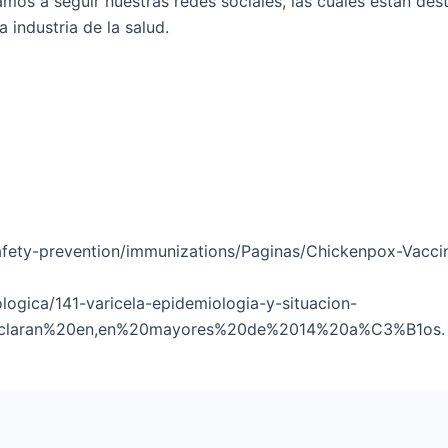
itamos a seguir nuestras redes sociales, las cuales están de
a industria de la salud.
/safety-prevention/immunizations/Paginas/Chickenpox-Vac
ogica/141-varicela-epidemiologia-y-situacion-
declaran%20en,en%20mayores%20de%2014%20a%C3%B1os.