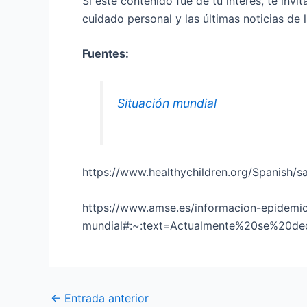
Si este contenido fue de tu interés, te inv
cuidado personal y las últimas noticias de l
Fuentes:
Situación mundial
https://www.healthychildren.org/Spanish
https://www.amse.es/informacion-epidemiol
mundial#:~:text=Actualmente%20se%20
←
Entrada anterior