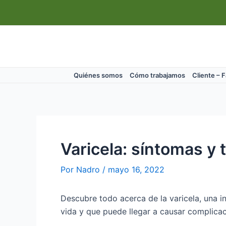
Ir
Navegación
al
de
contenido
entradas
Quiénes somos
Cómo trabajamos
Cliente – 
Varicela: síntomas y 
Por
Nadro
/
mayo 16, 2022
Descubre todo acerca de la varicela, una i
vida y que puede llegar a causar complica