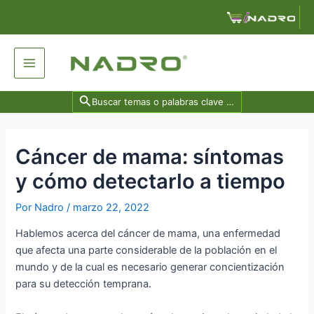
Ir
Navegación
al
de
contenido
entradas
Main
Menu
Search
for:
Cáncer de mama: síntomas
y cómo detectarlo a tiempo
Por
Nadro
/
marzo 22, 2022
Hablemos acerca del cáncer de mama, una enfermedad
que afecta una parte considerable de la población en el
mundo y de la cual es necesario generar concientización
para su detección temprana.