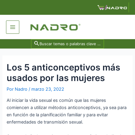
Ir
Navegación
al
de
contenido
entradas
Main
Menu
Search
for:
Los 5 anticonceptivos más
usados por las mujeres
Por
Nadro
/
marzo 23, 2022
Al iniciar la vida sexual es común que las mujeres
comiencen a utilizar métodos anticonceptivos, ya sea para
en función de la planificación familiar y para evitar
enfermedades de transmisión sexual.