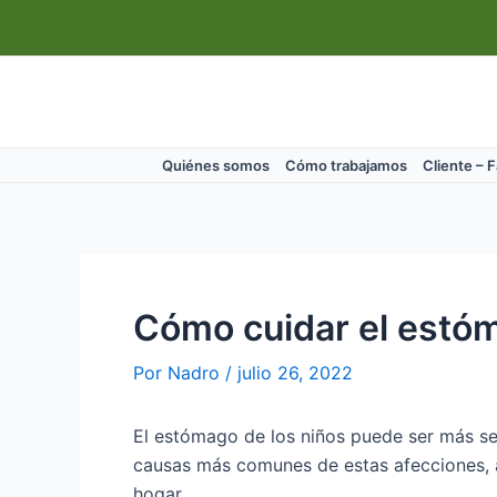
Ir
Navegación
al
de
contenido
entradas
Quiénes somos
Cómo trabajamos
Cliente – 
Cómo cuidar el estóm
Por
Nadro
/
julio 26, 2022
El estómago de los niños puede ser más sen
causas más comunes de estas afecciones, a
hogar.