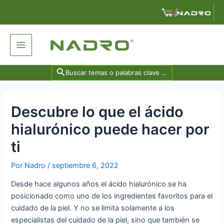
Ir
Navegación
al
de
contenido
entradas
Main
Menu
Search
for:
Descubre lo que el ácido
hialurónico puede hacer por
ti
Por
Nadro
/
septiembre 6, 2022
Desde hace algunos años el ácido hialurónico se ha
posicionado como uno de los ingredientes favoritos para el
cuidado de la piel. Y no se limita solamente a los
especialistas del cuidado de la piel, sino que también se