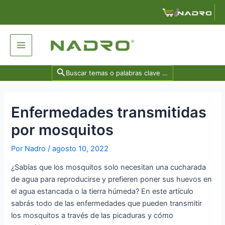
Ir
Navegación
al
de
contenido
entradas
Main
Menu
Search
for:
Enfermedades transmitidas
por mosquitos
Por
Nadro
/
agosto 10, 2022
¿Sabías que los mosquitos solo necesitan una cucharada
de agua para reproducirse y prefieren poner sus huevos en
el agua estancada o la tierra húmeda? En este artículo
sabrás todo de las enfermedades que pueden transmitir
los mosquitos a través de las picaduras y cómo