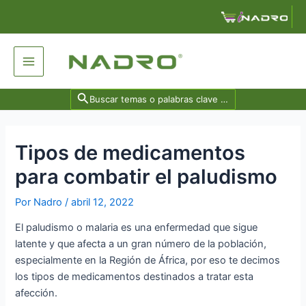
Ir
Navegación
al
de
contenido
entradas
Main
Menu
Search
for:
Tipos de medicamentos
para combatir el paludismo
Por
Nadro
/
abril 12, 2022
El paludismo o malaria es una enfermedad que sigue
latente y que afecta a un gran número de la población,
especialmente en la Región de África, por eso te decimos
los tipos de medicamentos destinados a tratar esta
afección.