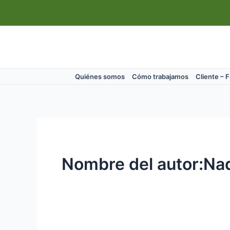
Ir
Paginación
al
de
contenido
entradas
Quiénes somos
Cómo trabajamos
Cliente – 
Nombre del autor:Na