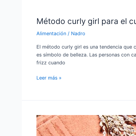
Método curly girl para el c
Alimentación
/
Nadro
El método curly girl es una tendencia que 
es símbolo de belleza. Las personas con ca
frizz cuando
Leer más »
6
recomendaciones
para