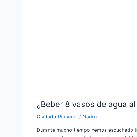
¿Beber
8
vasos
de
agua
al
día
es
verdaderamente
saludable?
¿Beber 8 vasos de agua al
Cuidado Personal
/
Nadro
Durante mucho tiempo hemos escuchado la i