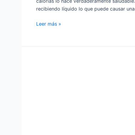
calorías lo hace verdaderamente saludable
recibiendo líquido lo que puede causar una
Leer más »
Método
curly
girl
para
el
cuidado
del
cabello
rizado