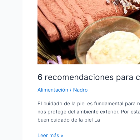
comenzar
con
el
Cuidado
de
la
piel
6 recomendaciones para co
Alimentación
/
Nadro
El cuidado de la piel es fundamental para
nos protege del ambiente exterior. Por esta
buen cuidado de la piel La
Leer más »